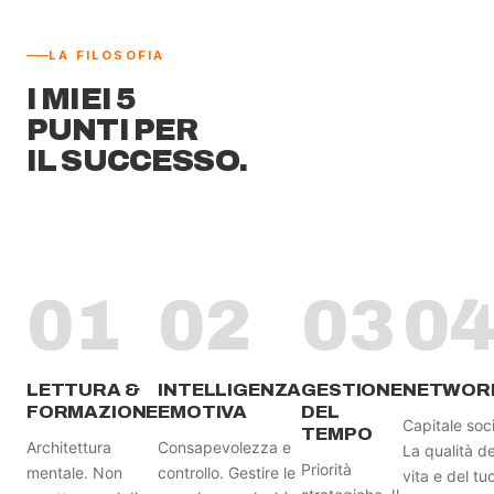
LA FILOSOFIA
I MIEI 5
PUNTI PER
IL SUCCESSO.
01
02
03
0
LETTURA &
INTELLIGENZA
GESTIONE
NETWOR
FORMAZIONE
EMOTIVA
DEL
Capitale soci
TEMPO
Architettura
Consapevolezza e
La qualità de
Priorità
mentale. Non
controllo. Gestire le
vita e del tu