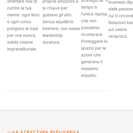
strategiche. Il
smettere mai di
proprie emozioni è
business di
tempo è
nutrire la tua
la chiave per
dalle person
l'unica risorsa
mente: ogni libro
guidare gli altri.
cui ti circond
che non
e ogni corso
Senza equilibrio
Relazioni ba
possiamo
pongono le basi
interiore, non esiste
sul valore
ricomprare.
per una nuova,
leadership
reciproco.
Proteggere lo
solida visione
duratura.
spazio per le
imprenditoriale.
azioni che
generano il
massimo
impatto.
LA STRUTTURA REPLICABILE