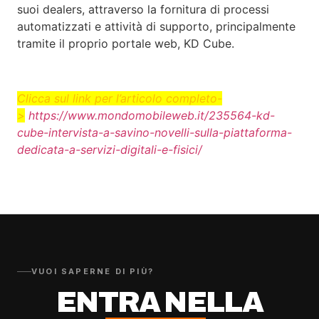
suoi dealers, attraverso la fornitura di processi
automatizzati e attività di supporto, principalmente
tramite il proprio portale web, KD Cube.
Clicca sul link per l’articolo completo-
>
https://www.mondomobileweb.it/235564-kd-
cube-intervista-a-savino-novelli-sulla-piattaforma-
dedicata-a-servizi-digitali-e-fisici/
VUOI SAPERNE DI PIÙ?
ENTRA NELLA